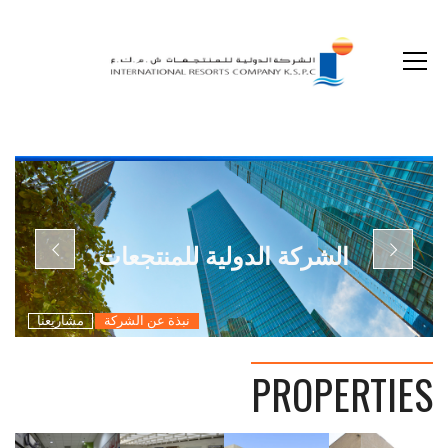
The non-cash optional acquisition on our shares by Kuwait Real Estate Company
الشركة الدولية للمنتجعات
نبذة عن الشركة
مشاريعنا
PROPERTIES